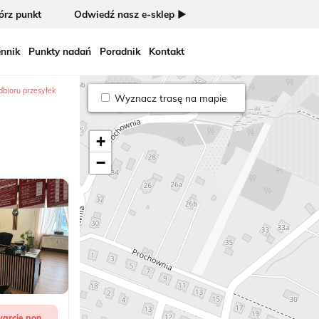
rz punkt
Odwiedź nasz e-sklep ►
nnik
Punkty nadań
Poradnik
Kontakt
dbioru przesyłek
Wyznacz trasę na mapie
+
−
arcie pon.,