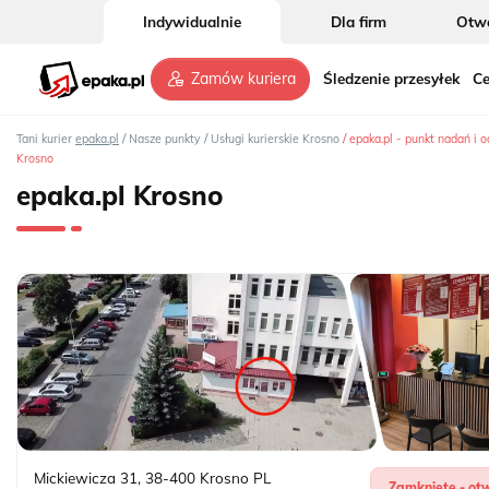
Indywidualnie
Dla firm
Otwó
Śledzenie przesyłek
Ce
Zamów kuriera
/
/
/
Tani kurier
epaka.pl
Nasze punkty
Usługi kurierskie Krosno
epaka.pl - punkt nadań i o
Krosno
epaka.pl Krosno
Mickiewicza 31
,
38-400
Krosno
PL
Zamknięte - otw